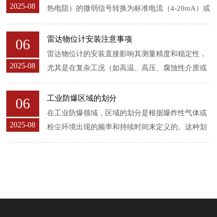
2025-08
热电阻）的微弱信号转换为标准电流（4-20mA）或
数字信号（HART、RS485、Profibus等）的仪表，
广泛应用于过程控制、环境监...
雷达物位计安装注意事项
06
雷达物位计的安装直接影响其测量精度和稳定性，
2025-08
尤其是在复杂工况（如高温、高压、腐蚀性介质或
易结晶环境）下，安装细节更为关键。以下是雷达
物位计安装的详细注意事项： **1. 安装位置选...
工业防爆区域的划分
06
在工业防爆领域，区域的划分是根据爆炸性气体或
2025-08
粉尘环境出现的频率和持续时间来定义的。这种划
分是选择防爆设备（如防爆压力变送器）的重要依
据，主要遵循国际标准（如IEC、ATEX）和各国...